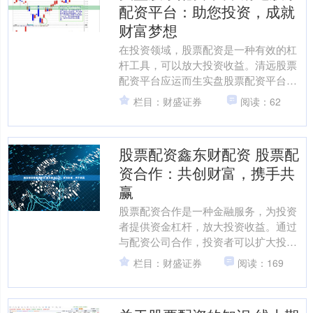
配资平台：助您投资，成就
财富梦想
在投资领域，股票配资是一种有效的杠
杆工具，可以放大投资收益。清远股票
配资平台应运而生实盘股票配资平台，
为投资者提供专业、便捷的配资服务，
栏目：财盛证券
阅读：62
助力他们实现财富梦想。 ....
股票配资鑫东财配资 股票配
资合作：共创财富，携手共
赢
股票配资合作是一种金融服务，为投资
者提供资金杠杆，放大投资收益。通过
与配资公司合作，投资者可以扩大投资
规模，提升收益潜力。 与自行投资相
栏目：财盛证券
阅读：169
比，股票配资机构提供以下....