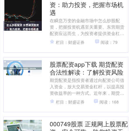
资：助力投资，把握市场机
遇
在瞬息万变的金融市场中怎么炒股配
资，把握投资机遇至关重要。东营期货
配资应运而生，为投资者提供资金杠
杆，助力其放大收益。 我们的平台提供
栏目：财盛证券
阅读：79
了丰富的投资工具和资源，帮....
股票配资app下载 期货配资
合法性解读：了解投资风险
期货配资是指投资者通过向配资公司借
入资金，放大交易资金杠杆，以提高投
资收益率的一种方式。近年来，期货配
资因其高收益率而备受关注，但其合法
栏目：财盛证券
阅读：168
性也引发了争议。 郴州股....
000749股票 正规网上股票配