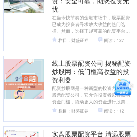
资：安全可靠，助您投资无
忧
在当今快节奏的金融市场中，股票配资
已成为投资者寻求放大收益的热门选
择。然而，选择正规可靠的配资平台至
关重要，以确保您的资金安全和投资顺
栏目：财盛证券
阅读：127
利。 配资炒股的优势显而易....
线上股票配资公司 揭秘配资
炒股网：低门槛高收益的投
资利器
配资炒股网是一种新型的投资方式线上
股票配资公司，它允许投资者以较低的
资金门槛，撬动更大的资金进行股票交
易，从而获得更高的收益。 选择北京期
栏目：财盛证券
阅读：112
货配资平台时，投资者应....
实盘股票配资平台 清远股票