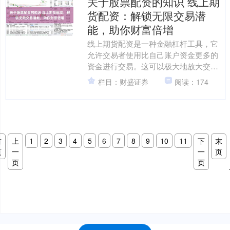
关于股票配资的知识 线上期
货配资：解锁无限交易潜
能，助你财富倍增
线上期货配资是一种金融杠杆工具，它
允许交易者使用比自己账户资金更多的
资金进行交易。这可以极大地放大交易
者的利润潜力关于股票配资的知识，但
栏目：财盛证券
阅读：174
也增加了风险。 平台的安....
首
上
1
2
3
4
5
6
7
8
9
10
11
下
末
页
一
一
页
页
页