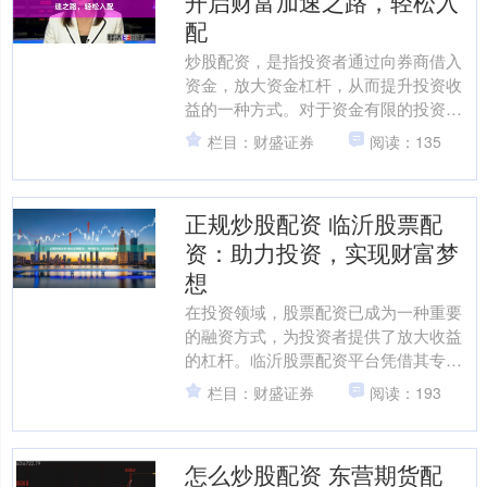
开启财富加速之路，轻松入
配
炒股配资，是指投资者通过向券商借入
资金，放大资金杠杆，从而提升投资收
益的一种方式。对于资金有限的投资者
来说，配资无疑是开启财富加速之路的
栏目：财盛证券
阅读：135
有效途径。 然而，对于新....
正规炒股配资 临沂股票配
资：助力投资，实现财富梦
想
在投资领域，股票配资已成为一种重要
的融资方式，为投资者提供了放大收益
的杠杆。临沂股票配资平台凭借其专业
性、安全性，助力投资者实现财富梦
栏目：财盛证券
阅读：193
想。 商品期货配资的杠杆效....
怎么炒股配资 东营期货配