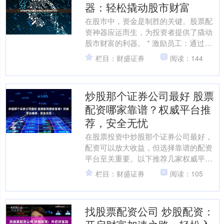
器：轻松撬动股市财富
在股市中，资金是制胜的关键。股票配
资神器应运而生，为投资者提供了撬动
股市财富的利器。 * 激励员工：通过配
售股票，上市公司可以激励员工，提高
栏目：财盛证券
阅读：144
其忠诚度和工作积极性....
炒股那个证券公司最好 股票
配资哪家靠谱？权威平台推
荐，安全无忧
在股票投资中炒股那个证券公司最好，
配资可以放大收益，但选择靠谱的配资
平台至关重要。以下推荐几家权威平
台，为您提供安全无忧的配资服务： * **
栏目：财盛证券
阅读：105
低门槛：**通常只....
找股票配资公司 炒股配资：